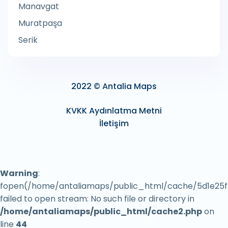
Manavgat
Ağdalı Epilasyon Hizmeti
Muratpaşa
Agenzia Entrate
Serik
Ağırlık Kontrol Noktası
Ağız Cerrahı
Ağız ve Diş Radyolojisi
2022 © Antalia Maps
Agora Antalya AVM
KVKK Aydınlatma Metni
Agricultural cooperative
İletişim
Agricultural product wholesaler
Agricultural production
Ahır ve Hara
Warning
:
Ahşap Çerçeve Tedarikçisi
fopen(/home/antaliamaps/public_html/cache/5d1e25f
failed to open stream: No such file or directory in
Ahşap Kulübeler
/home/antaliamaps/public_html/cache2.php
on
Ahşap Zemin Döşeme Hizmeti
line
44