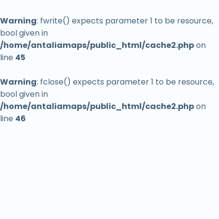
Aikido Kulübü
Warning
: fwrite() expects parameter 1 to be resource,
Aikido Okulu
bool given in
Aile Danışmanı
/home/antaliamaps/public_html/cache2.php
on
Aile Hekimi
line
45
Aile Hukuku Avukatı
Warning
: fclose() expects parameter 1 to be resource,
Aile Planlama Merkezi
bool given in
Aile restoranı
/home/antaliamaps/public_html/cache2.php
on
line
46
Aile Yanında Konaklama
Aileye uygun
Air conditioning system supplier
Airsoft Malzemeleri Satıcısı
Akdeniz
Akdeniz mutfağı restoranı
Akdeniz Üniversitesi