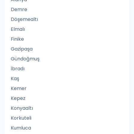
Acil bakım merkezi
Demre
Acil Çağrılar için Telefon Kulübesi
Döşemealtı
Acil Diş Hizmeti
Elmalı
Acil Durum Etkinliği
Finike
Acil Durum Veterinerlik Hizmeti
Gazipaşa
Acil Servis
Gündoğmuş
Aciz Hali Danışmanlık Hizmetleri
İbradı
Adliye
Kaş
Adliye Sarayı
Kemer
Ağaç Ev Yapım İşi Yüklenicisi
Kepez
Ağaç Hizmeti
Konyaaltı
Ağaç İşçisi
Korkuteli
Ağaç İşleme Malzemeleri Satıcısı
Kumluca
Ağaç Parkı