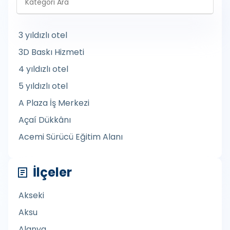
3 yıldızlı otel
3D Baskı Hizmeti
4 yıldızlı otel
5 yıldızlı otel
A Plaza İş Merkezi
Açaí Dükkânı
Acemi Sürücü Eğitim Alanı
Açık Büfe Düğün Yemekleri
İlçeler
Açık Hava Mobilyaları Mağazası
Açık Hava Müzesi
Akseki
Açık hava sporları mağazası
Aksu
Açık Yüzme Havuzu
Alanya