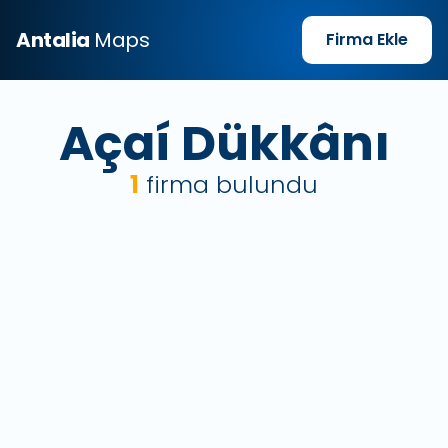
Antalia
Maps
Firma Ekle
Açaí Dükkânı
1
firma bulundu