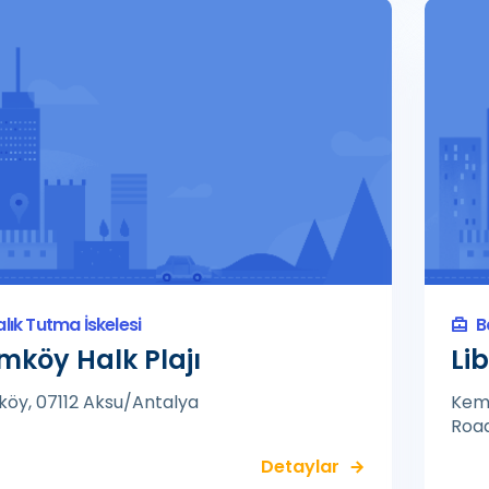
alık Tutma İskelesi
B
mköy Halk Plajı
Lib
öy, 07112 Aksu/Antalya
Kem
Road
Detaylar