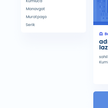
Kumluca
Ağaç Hizmeti
Manavgat
Ağaç İşçisi
Muratpaşa
Ağaç İşleme Malzemeleri
Serik
Satıcısı
B
Ağaç Parkı
ad
Ağdalı Epilasyon Hizmeti
la
Agenzia Entrate
sahi
Ağırlık Kontrol Noktası
Kuml
Ağız Cerrahı
Ağız ve Diş Radyolojisi
Agora Antalya AVM
Agricultural cooperative
Agricultural product
wholesaler