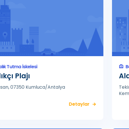
alık Tutma İskelesi
B
ıkçı Plajı
Al
san, 07350 Kumluca/Antalya
Teki
Kem
Detaylar