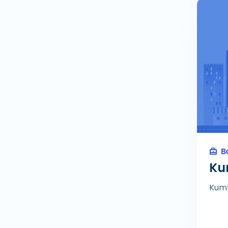
Aileye uygun
Air conditioning system
supplier
Airsoft Malzemeleri Satıcısı
Akdeniz
Akdeniz mutfağı restoranı
Akdeniz Üniversitesi
Akdeniz Üniversitesi
Hastanesi
B
Akka Antedon Hotel
Ku
Akkapark Avm
Kumk
Akrilik Ürün Mağazası
Aksekide bir kapalı
konaklama yeri