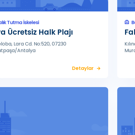
alık Tutma İskelesi
B
a Ücretsiz Halk Plajı
Fa
loba, Lara Cd. No:520, 07230
Kılı
tpaşa/Antalya
Mur
Detaylar