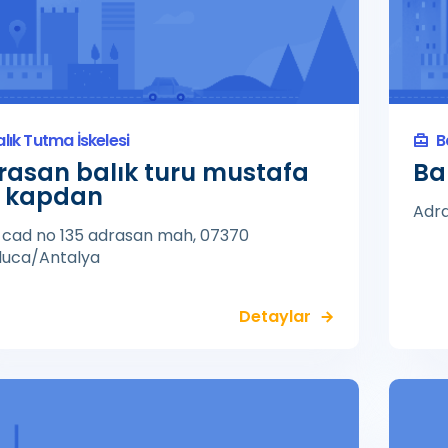
alık Tutma İskelesi
B
rasan balık turu mustafa
Bal
z kapdan
Adr
l cad no 135 adrasan mah, 07370
uca/Antalya
Detaylar