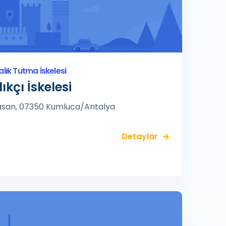
alık Tutma İskelesi
ıkçı İskelesi
asan, 07350 Kumluca/Antalya
Detaylar