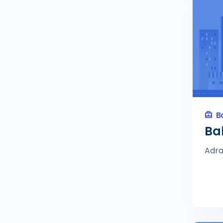
Agricultural production
Ahır ve Hara
Ahşap Çerçeve Tedarikçisi
Ahşap Kulübeler
Ahşap Zemin Döşeme
Hizmeti
Aikido Kulübü
B
Aikido Okulu
Bal
Aile Danışmanı
Adra
Aile Hekimi
Aile Hukuku Avukatı
Aile Planlama Merkezi
Aile restoranı
Aile Yanında Konaklama