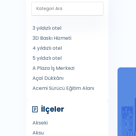
3 yıldızlı otel
3D Baskı Hizmeti
4 yıldızlı otel
5 yıldızlı otel
A Plaza İş Merkezi
Açaí Dükkânı
Acemi Sürücü Eğitim Alanı
Açık Büfe Düğün Yemekleri
İlçeler
Açık Hava Mobilyaları
Mağazası
Akseki
Açık Hava Müzesi
Aksu
Açık hava sporları mağazası