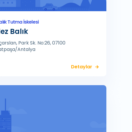
alık Tutma İskelesi
lez Balık
nçarslan, Park Sk. No:26, 07100
atpaşa/Antalya
Detaylar