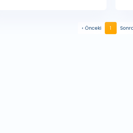
Önceki
1
Sonra