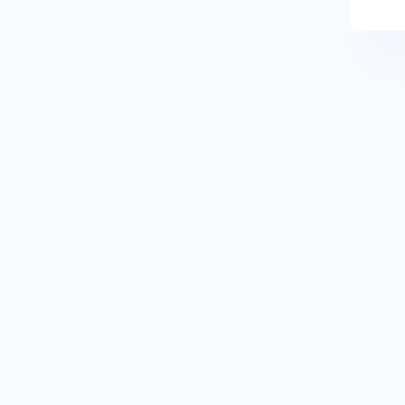
Aksuda bir kargo şirketi
Aksuda bir postane
Aksuda bir taşıma ve
depolama hizmeti
Aktar
Akupunktur Kliniği
Akupunkturcu
Akustik Danışmanı
Akvaryum
Akvaryum Mağazası
Alanya Otogar
Alanyum Alışveriş ve Eğlence
Merkezi
Alçıpan İşleri Yüklenicisi