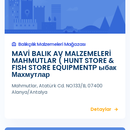
Balıkçılık Malzemeleri Mağazası
MAVİ BALIK AV MALZEMELERİ
MAHMUTLAR ( HUNT STORE &
FISH STORE EQUIPMENTР ыбак
Махмутлар
Mahmutlar, Atatürk Cd. NO:133/B, 07400
Alanya/Antalya
Detaylar