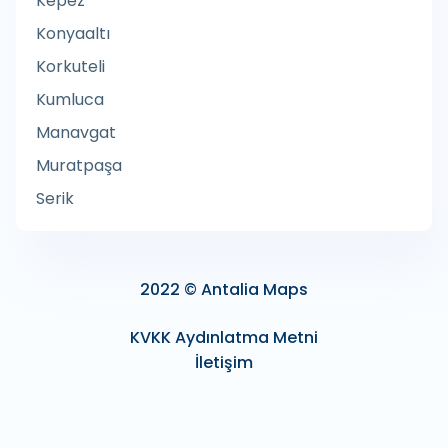
Kepez
Ağaç Hizmeti
Konyaaltı
Ağaç İşçisi
Korkuteli
Ağaç İşleme Malzemeleri Satıcısı
Kumluca
Ağaç Parkı
Manavgat
Ağdalı Epilasyon Hizmeti
Muratpaşa
Agenzia Entrate
Serik
Ağırlık Kontrol Noktası
Ağız Cerrahı
Ağız ve Diş Radyolojisi
2022 © Antalia Maps
Agora Antalya AVM
KVKK Aydınlatma Metni
Agricultural cooperative
İletişim
Agricultural product wholesaler
Agricultural production
Ahır ve Hara