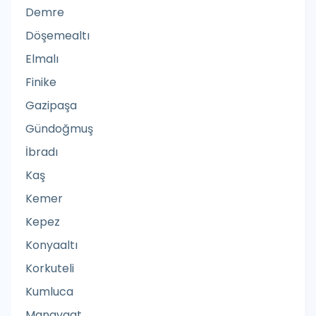
Acil bakım merkezi
Demre
Acil Çağrılar için Telefon Kulübesi
Döşemealtı
Acil Diş Hizmeti
Elmalı
Acil Durum Etkinliği
Finike
Acil Durum Veterinerlik Hizmeti
Gazipaşa
Acil Servis
Gündoğmuş
Aciz Hali Danışmanlık Hizmetleri
İbradı
Adliye
Kaş
Adliye Sarayı
Kemer
Ağaç Ev Yapım İşi Yüklenicisi
Kepez
Ağaç Hizmeti
Konyaaltı
Ağaç İşçisi
Korkuteli
Ağaç İşleme Malzemeleri Satıcısı
Kumluca
Ağaç Parkı
Manavgat