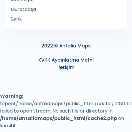
Ağdalı Epilasyon Hizmeti
Muratpaşa
Agenzia Entrate
Serik
Ağırlık Kontrol Noktası
Ağız Cerrahı
Ağız ve Diş Radyolojisi
2022 © Antalia Maps
Agora Antalya AVM
KVKK Aydınlatma Metni
Agricultural cooperative
İletişim
Agricultural product wholesaler
Agricultural production
Ahır ve Hara
Warning
:
Ahşap Çerçeve Tedarikçisi
fopen(/home/antaliamaps/public_html/cache/4f8f66e
failed to open stream: No such file or directory in
Ahşap Kulübeler
/home/antaliamaps/public_html/cache2.php
on
Ahşap Zemin Döşeme Hizmeti
line
44
Aikido Kulübü