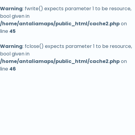
Warning
: fwrite() expects parameter 1 to be resource,
Aikido Okulu
bool given in
Aile Danışmanı
/home/antaliamaps/public_html/cache2.php
on
Aile Hekimi
line
45
Aile Hukuku Avukatı
Warning
: fclose() expects parameter 1 to be resource,
Aile Planlama Merkezi
bool given in
Aile restoranı
/home/antaliamaps/public_html/cache2.php
on
line
46
Aile Yanında Konaklama
Aileye uygun
Air conditioning system supplier
Airsoft Malzemeleri Satıcısı
Akdeniz
Akdeniz mutfağı restoranı
Akdeniz Üniversitesi