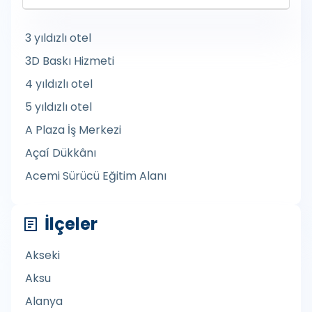
3 yıldızlı otel
3D Baskı Hizmeti
4 yıldızlı otel
5 yıldızlı otel
A Plaza İş Merkezi
Açaí Dükkânı
Acemi Sürücü Eğitim Alanı
Açık Büfe Düğün Yemekleri
İlçeler
Açık Hava Mobilyaları Mağazası
Açık Hava Müzesi
Akseki
Açık hava sporları mağazası
Aksu
Açık Yüzme Havuzu
Alanya