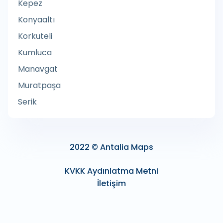
Kepez
Ağaç Hizmeti
Konyaaltı
Ağaç İşçisi
Korkuteli
Ağaç İşleme Malzemeleri Satıcısı
Kumluca
Ağaç Parkı
Manavgat
Ağdalı Epilasyon Hizmeti
Muratpaşa
Agenzia Entrate
Serik
Ağırlık Kontrol Noktası
Ağız Cerrahı
Ağız ve Diş Radyolojisi
2022 © Antalia Maps
Agora Antalya AVM
KVKK Aydınlatma Metni
Agricultural cooperative
İletişim
Agricultural product wholesaler
Agricultural production