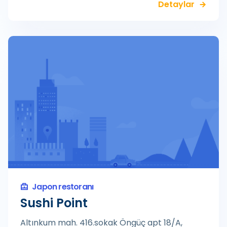
Detaylar
Japon restoranı
Sushi Point
Altınkum mah. 416.sokak Öngüç apt 18/A,