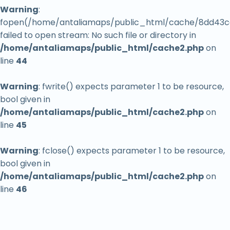
Ahır ve Hara
Warning
:
Ahşap Çerçeve Tedarikçisi
fopen(/home/antaliamaps/public_html/cache/8dd43c
failed to open stream: No such file or directory in
Ahşap Kulübeler
/home/antaliamaps/public_html/cache2.php
on
Ahşap Zemin Döşeme Hizmeti
line
44
Aikido Kulübü
Warning
: fwrite() expects parameter 1 to be resource,
Aikido Okulu
bool given in
Aile Danışmanı
/home/antaliamaps/public_html/cache2.php
on
Aile Hekimi
line
45
Aile Hukuku Avukatı
Warning
: fclose() expects parameter 1 to be resource,
Aile Planlama Merkezi
bool given in
Aile restoranı
/home/antaliamaps/public_html/cache2.php
on
line
46
Aile Yanında Konaklama
Aileye uygun
Air conditioning system supplier