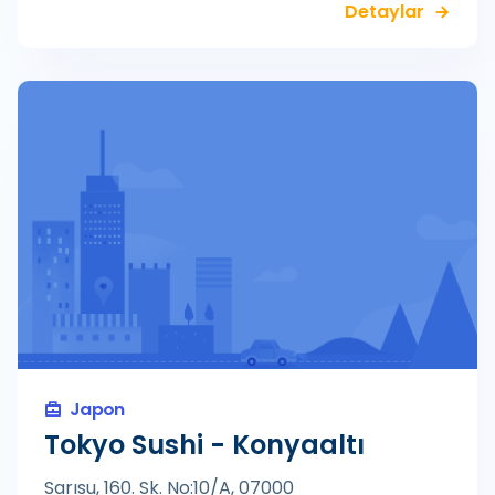
Detaylar
Japon
Tokyo Sushi - Konyaaltı
Sarısu, 160. Sk. No:10/A, 07000